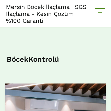
İçeriğe
Mersin Böcek İlaçlama | SGS
atla
İlaçlama - Kesin Çözüm
%100 Garanti
BöcekKontrolü