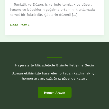
1. Temizlik ve Düzen: İş yerinde temizlik ve düzen,
haşere ve böceklerin çoğalma ortamını kısıtlamada
temel bir faktördür. Çöplerin düzenli […]
İş
Read Post »
Yerinde
Haşere
ve
Böcek
Kontrolü:
Sağlıklı
ve
Haşerelerle Mücadelede Bizimle İletişime Geçin
Verimli
Bir
Uzman ekibimizle haşereleri ortadan kaldırmak için
Çalışma
hemen arayın, sağlığınız güvende kalsın.
Ortamı
İçin
Önlemler.
Hemen Arayın