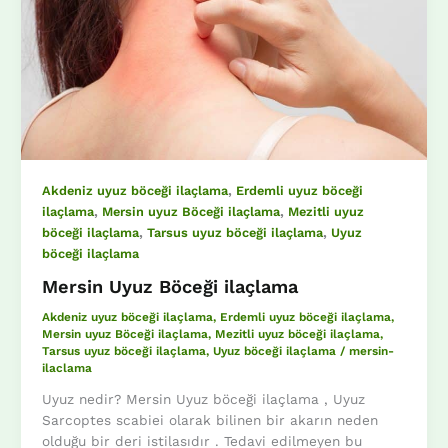
,
Akdeniz uyuz böceği ilaçlama
Erdemli uyuz böceği
,
,
ilaçlama
Mersin uyuz Böceği ilaçlama
Mezitli uyuz
,
,
böceği ilaçlama
Tarsus uyuz böceği ilaçlama
Uyuz
böceği ilaçlama
Mersin Uyuz Böceği ilaçlama
Akdeniz uyuz böceği ilaçlama
,
Erdemli uyuz böceği ilaçlama
,
Mersin uyuz Böceği ilaçlama
,
Mezitli uyuz böceği ilaçlama
,
Tarsus uyuz böceği ilaçlama
,
Uyuz böceği ilaçlama
/
mersin-
ilaclama
Uyuz nedir? Mersin Uyuz böceği ilaçlama , Uyuz
Sarcoptes scabiei olarak bilinen bir akarın neden
olduğu bir deri istilasıdır . Tedavi edilmeyen bu