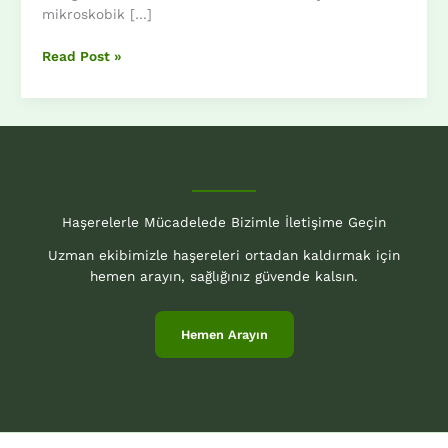
mikroskobik […]
Mersin
Read Post »
Uyuz
Böceği
ilaçlama
Haşerelerle Mücadelede Bizimle İletişime Geçin
Uzman ekibimizle haşereleri ortadan kaldırmak için
hemen arayın, sağlığınız güvende kalsın.
Hemen Arayın