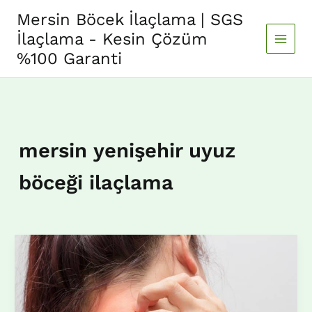
İçeriğe
Mersin Böcek İlaçlama | SGS
atla
İlaçlama - Kesin Çözüm
%100 Garanti
mersin yenişehir uyuz
böceği ilaçlama