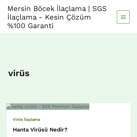
İçeriğe
Mersin Böcek İlaçlama | SGS
atla
İlaçlama - Kesin Çözüm
%100 Garanti
virüs
Virüs İlaçlama
Hanta Virüsü Nedir?