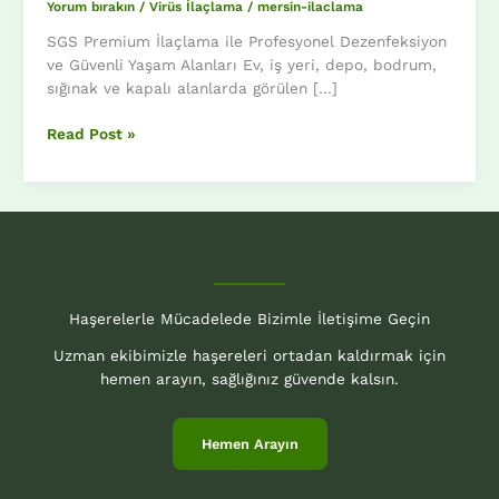
Yorum bırakın
/
Virüs İlaçlama
/
mersin-ilaclama
SGS Premium İlaçlama ile Profesyonel Dezenfeksiyon
ve Güvenli Yaşam Alanları Ev, iş yeri, depo, bodrum,
sığınak ve kapalı alanlarda görülen […]
Hanta
Read Post »
Virüsü
Nedir?
Haşerelerle Mücadelede Bizimle İletişime Geçin
Uzman ekibimizle haşereleri ortadan kaldırmak için
hemen arayın, sağlığınız güvende kalsın.
Hemen Arayın