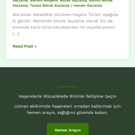
ilaçlama
,
Mersin/Yenişehir Böcek ilaçlama
,
Mezitli Böcek
ilaçlama
,
Tarsus Böcek ilaçlama
/
mersin-ilaclama
Mersinde Genellikle Görünen Haşere Türleri aşağıda
ki gibidir. Mersinde böcek ilaçlama olarak Siz de
evinizde türlü türlü böceklerden mi muzdaripsiniz.
[…]
Mersinde
Read Post »
Böcek
İlaçlama
Haşerelerle Mücadelede Bizimle İletişime Geçin
Uzman ekibimizle haşereleri ortadan kaldırmak için
hemen arayın, sağlığınız güvende kalsın.
Hemen Arayın