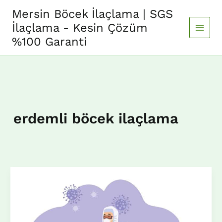
İçeriğe
Mersin Böcek İlaçlama | SGS
atla
İlaçlama - Kesin Çözüm
%100 Garanti
erdemli böcek ilaçlama